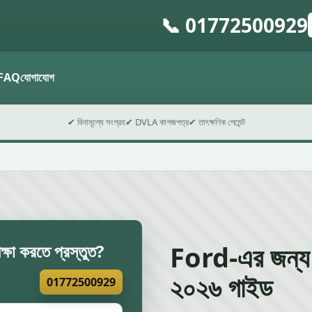
📞 01772500929
গ
ফ
FAQ
যোগাযোগ
✔ বিনামূল্যে সংগ্রহ
✔ DVLA কাগজপত্র
✔ তাৎক্ষণিক পেমেন্ট
Ford-এর জন্য L
ক্ষা করতে প্রস্তুত?
২০২৬ গাইড
01772500929