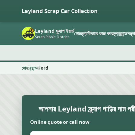
Leyland Scrap Car Collection
Leyland স্ক্র্যাপ ইয়ার্ড
হোম
মূল্য
কিভাবে কাজ করে
মূল্য
ব্র্যান্ডসমূহ
South Ribble District
হোম
ব্র্যান্ড
Ford
আপনার Leyland স্ক্র্যাপ গাড়ির দাম পরী
Online quote or call now