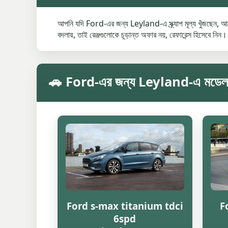
আপনি যদি Ford-এর জন্য Leyland-এ স্ক্র্যাপ মূল্য খুঁজছেন, আগে
বদলায়, তাই রেঞ্জগুলোকে চূড়ান্ত অফার নয়, রেফারেন্স হিসেবে নিন।
🚗 Ford-এর জন্য Leyland-এ মডেল অনুযায
Ford s-max titanium tdci
F
6spd