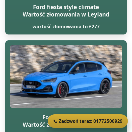
Ford fiesta style climate
Wartość złomowania w Leyland
wartość złomowania to £277
Ford focus lx tdci
📞 Zadzwoń teraz: 01772500929
Wartość złomowania w Leyland