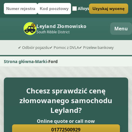
Alloys
Uzyskaj wycenę
Numer rejestracyjny
Kod pocztowy
Wyślij formularz wyceny
Leyland Złomowisko
Menu
South Ribble District
✔ Odbiór pojazdu
✔ Pomoc z DVLA
✔ Przelew bankowy
Strona główna
Marki
Ford
Chcesz sprawdzić cenę
złomowanego samochodu
Leyland?
Online quote or call now
01772500929