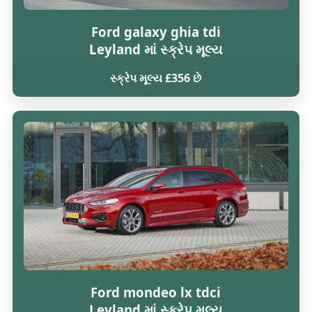
Ford galaxy ghia tdi
Leyland માં સ્ક્રેપ મૂલ્ય
સ્ક્રેપ મૂલ્ય £356 છે
Ford mondeo lx tdci
Leyland માં સ્ક્રેપ મૂલ્ય