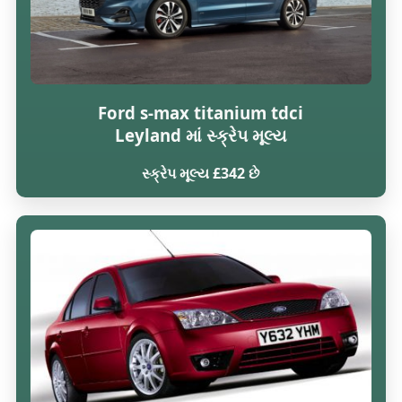
Ford s-max titanium tdci
Leyland માં સ્ક્રેપ મૂલ્ય
સ્ક્રેપ મૂલ્ય £342 છે