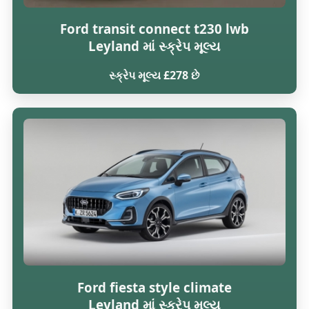
Ford transit connect t230 lwb
Leyland માં સ્ક્રેપ મૂલ્ય
સ્ક્રેપ મૂલ્ય £278 છે
Ford fiesta style climate
Leyland માં સ્ક્રેપ મૂલ્ય