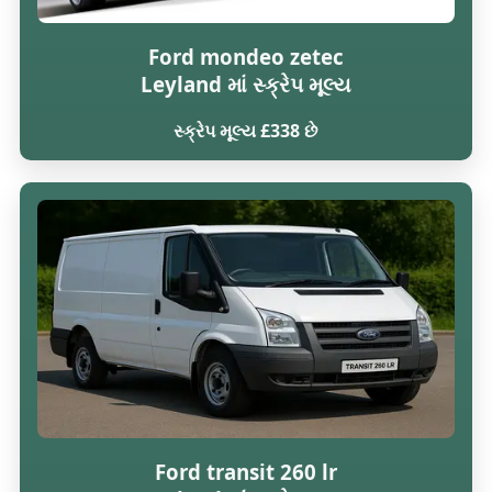
Ford mondeo zetec
Leyland માં સ્ક્રેપ મૂલ્ય
સ્ક્રેપ મૂલ્ય £338 છે
Ford transit 260 lr