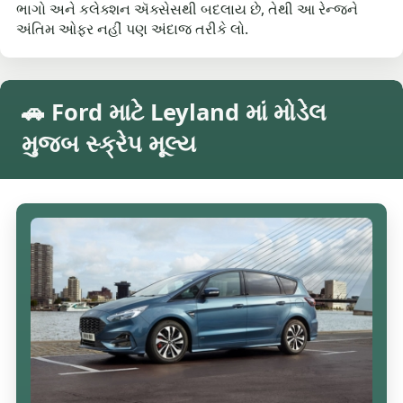
ભાગો અને કલેક્શન ઍક્સેસથી બદલાય છે, તેથી આ રેન્જને
અંતિમ ઓફર નહીં પણ અંદાજ તરીકે લો.
🚗 Ford માટે Leyland માં મોડેલ
મુજબ સ્ક્રેપ મૂલ્ય