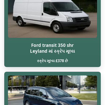
Ford transit 350 shr
Leyland માં સ્ક્રેપ મૂલ્ય
સ્ક્રેપ મૂલ્ય £378 છે