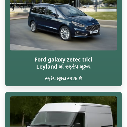
Ford galaxy zetec tdci
Leyland માં સ્ક્રેપ મૂલ્ય
સ્ક્રેપ મૂલ્ય £326 છે