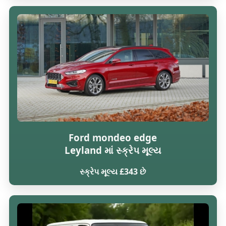
Ford mondeo edge
Leyland માં સ્ક્રેપ મૂલ્ય
સ્ક્રેપ મૂલ્ય £343 છે