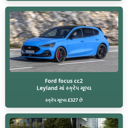
Ford focus cc2
Leyland માં સ્ક્રેપ મૂલ્ય
સ્ક્રેપ મૂલ્ય £327 છે