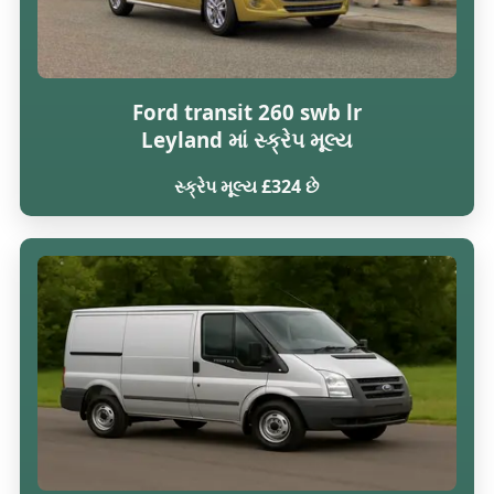
Ford transit 260 swb lr
Leyland માં સ્ક્રેપ મૂલ્ય
સ્ક્રેપ મૂલ્ય £324 છે