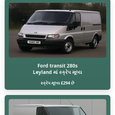
Ford transit 280s
Leyland માં સ્ક્રેપ મૂલ્ય
સ્ક્રેપ મૂલ્ય £294 છે