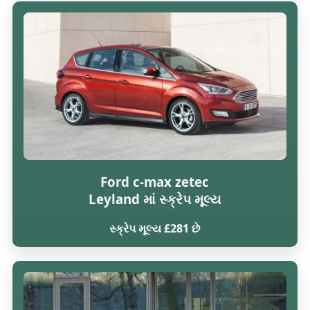
Ford c-max zetec
Leyland માં સ્ક્રેપ મૂલ્ય
સ્ક્રેપ મૂલ્ય £281 છે