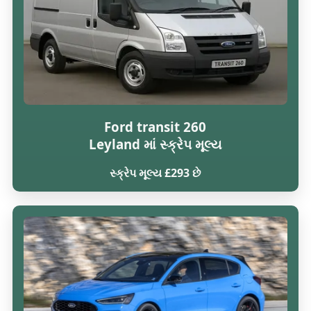
Ford transit 260
Leyland માં સ્ક્રેપ મૂલ્ય
સ્ક્રેપ મૂલ્ય £293 છે