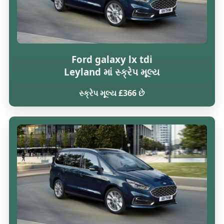
Ford galaxy lx tdi
Leyland માં સ્ક્રેપ મૂલ્ય
સ્ક્રેપ મૂલ્ય £366 છે