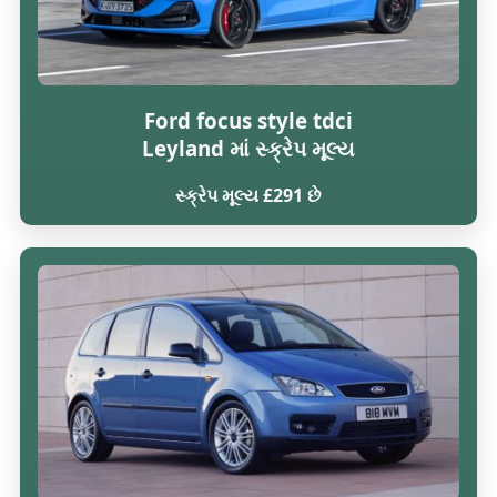
Ford focus style tdci
Leyland માં સ્ક્રેપ મૂલ્ય
સ્ક્રેપ મૂલ્ય £291 છે