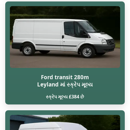
Ford transit 280m
Leyland માં સ્ક્રેપ મૂલ્ય
સ્ક્રેપ મૂલ્ય £384 છે