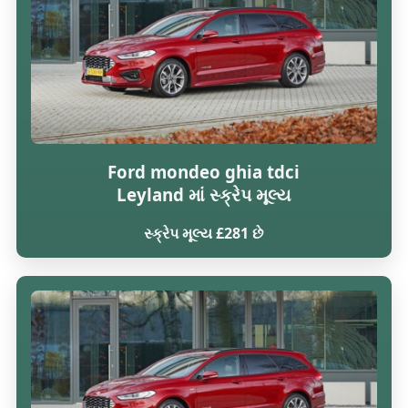
Ford mondeo ghia tdci
Leyland માં સ્ક્રેપ મૂલ્ય
સ્ક્રેપ મૂલ્ય £281 છે