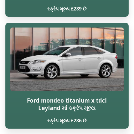
સ્ક્રેપ મૂલ્ય £289 છે
Ford mondeo titanium x tdci
Leyland માં સ્ક્રેપ મૂલ્ય
સ્ક્રેપ મૂલ્ય £286 છે