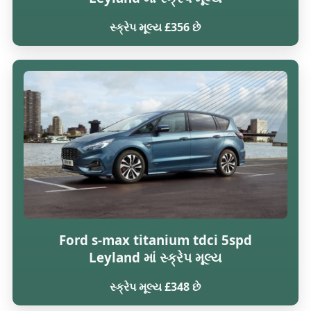
સ્ક્રેપ મૂલ્ય £356 છે
Ford s-max titanium tdci 5spd
Leyland માં સ્ક્રેપ મૂલ્ય
સ્ક્રેપ મૂલ્ય £348 છે