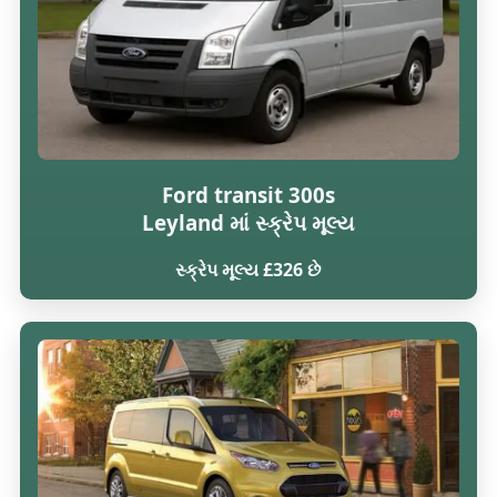
Ford transit 300s
Leyland માં સ્ક્રેપ મૂલ્ય
સ્ક્રેપ મૂલ્ય £326 છે