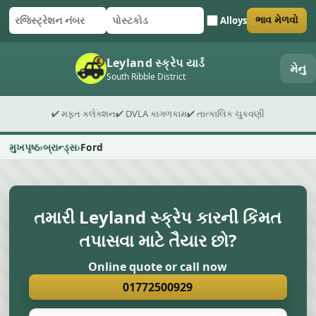
Alloys
ભાવ મેળવો
રજિસ્ટ્રેશન નંબર
પોસ્ટકોડ
ફોર્મ સબમિટ કરો
Leyland સ્ક્રેપ યાર્ડ
મેનુ
South Ribble District
✔ મફત કલેક્શન
✔ DVLA કાગળકામ
✔ તાત્કાલિક ચુકવણી
મુખપૃષ્ઠ
બ્રાન્ડ્સ
Ford
તમારી Leyland સ્ક્રેપ કારની કિંમત
તપાસવા માટે તૈયાર છો?
Online quote or call now
01772500929