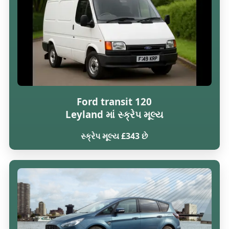
Ford transit 120
Leyland માં સ્ક્રેપ મૂલ્ય
સ્ક્રેપ મૂલ્ય £343 છે