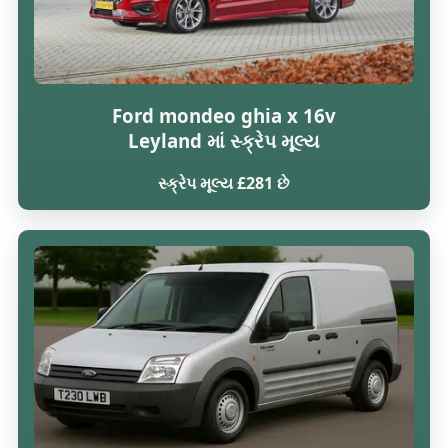
Ford mondeo ghia x 16v
Leyland માં સ્ક્રેપ મૂલ્ય
સ્ક્રેપ મૂલ્ય £281 છે