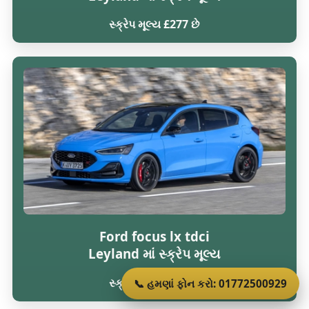
સ્ક્રેપ મૂલ્ય £277 છે
Ford focus lx tdci
Leyland માં સ્ક્રેપ મૂલ્ય
સ્ક્રેપ મૂલ્ય £277 છે
📞 હમણાં ફોન કરો: 01772500929