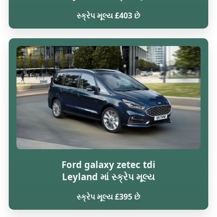
સ્ક્રેપ મૂલ્ય £403 છે
Ford galaxy zetec tdi
Leyland માં સ્ક્રેપ મૂલ્ય
સ્ક્રેપ મૂલ્ય £395 છે