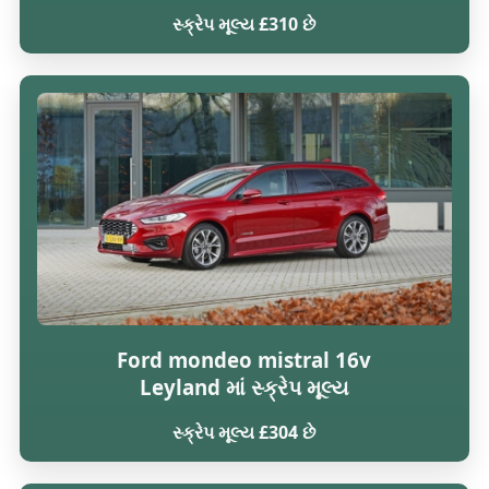
સ્ક્રેપ મૂલ્ય £310 છે
Ford mondeo mistral 16v
Leyland માં સ્ક્રેપ મૂલ્ય
સ્ક્રેપ મૂલ્ય £304 છે