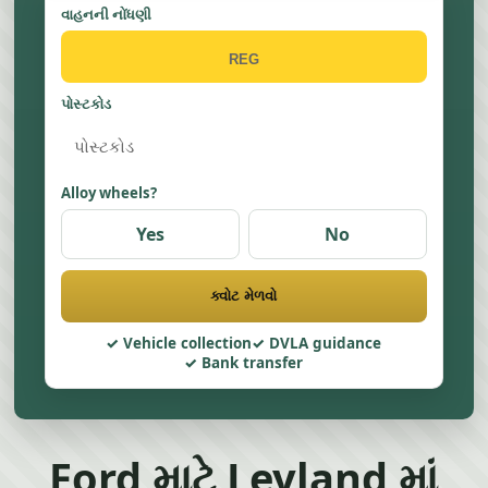
વાહનની નોંધણી
પોસ્ટકોડ
Alloy wheels?
Yes
No
ક્વોટ મેળવો
Vehicle collection
DVLA guidance
Bank transfer
Ford માટે Leyland માં