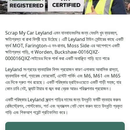
Scrap My Car Leyland এমন যানবাহনগুলির জন্য যেগুলি খুব ব্যয়বহুল,
ক্ষতিগ্রস্ত বা রাখা বিশ্রী হয়ে উঠেছে। এটি Leyland টাউন সেন্টারের কাছে একটি
ব্যর্থ MOT, Farington-এ নন-রানার, Moss Side এর আশেপাশে একটি
ক্ষতিগ্রস্থ গাড়ি, বা Worden, Buckshaw-0016QXZ-
000016QXZ-সাইডের দিকে পার্ক করা একটি অবাঞ্ছিত গাড়ি হতে পারে৷
Leyland সংগ্রহের ব্যবহারিক বিশদ প্রয়োজন কারণ এলাকায় আবাসিক রাস্তা,
ব্যবসায়িক পার্ক, গ্যারেজ ফোরকোর্ট, এস্টেট পার্কিং এবং M6, M61 এবং M65
এর দিকে দ্রুত পথ রয়েছে। একটি পরিষ্কার ড্রাইভওয়েতে একটি গাড়ী সহজ; যার
কোন চাবি নেই, ফ্ল্যাট টায়ার বা জব্দ করা ব্রেক আরও পরিকল্পনার প্রয়োজন।
একটি পরিষ্কার Leyland স্ক্র্যাপ গাড়ির দামের জন্য উদ্ধৃতি ফর্মটি ব্যবহার করুন৷
রেজিস্ট্রেশন, পোস্টকোড, শর্ত এবং অ্যাক্সেস নোট যোগ করুন যাতে উদ্ধৃতি প্রকৃত
গাড়ি এবং পিকআপ পয়েন্ট প্রতিফলিত করে।