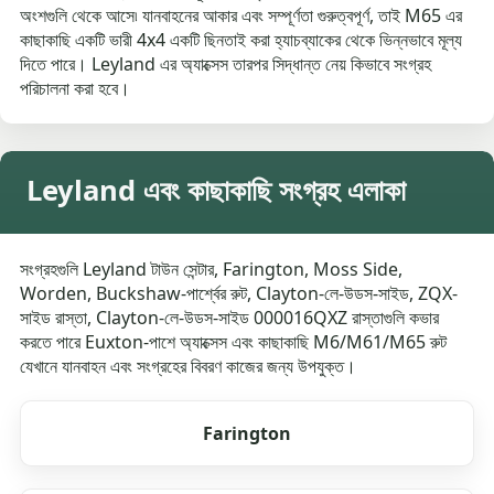
অংশগুলি থেকে আসে৷ যানবাহনের আকার এবং সম্পূর্ণতা গুরুত্বপূর্ণ, তাই M65 এর
কাছাকাছি একটি ভারী 4x4 একটি ছিনতাই করা হ্যাচব্যাকের থেকে ভিন্নভাবে মূল্য
দিতে পারে। Leyland এর অ্যাক্সেস তারপর সিদ্ধান্ত নেয় কিভাবে সংগ্রহ
পরিচালনা করা হবে।
Leyland এবং কাছাকাছি সংগ্রহ এলাকা
সংগ্রহগুলি Leyland টাউন সেন্টার, Farington, Moss Side,
Worden, Buckshaw-পার্শ্বের রুট, Clayton-লে-উডস-সাইড, ZQX-
সাইড রাস্তা, Clayton-লে-উডস-সাইড 000016QXZ রাস্তাগুলি কভার
করতে পারে Euxton-পাশে অ্যাক্সেস এবং কাছাকাছি M6/M61/M65 রুট
যেখানে যানবাহন এবং সংগ্রহের বিবরণ কাজের জন্য উপযুক্ত।
Farington