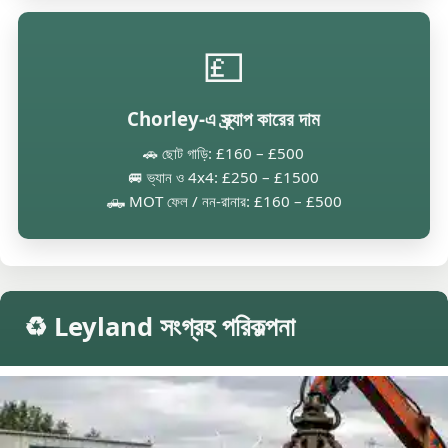
💷
Chorley-এ স্ক্র্যাপ কারের দাম
🚗 ছোট গাড়ি: £160 – £500
🚐 ভ্যান ও 4x4: £250 – £1500
🛻 MOT ফেল / নন-রানার: £160 – £500
♻️ Leyland সংগ্রহ পরিকল্পনা