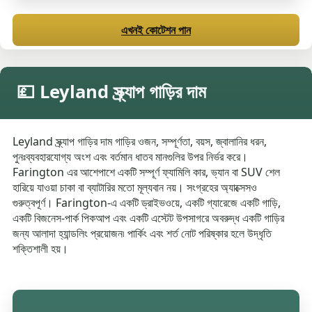
এখনই কোটেশন পান
💷 Leyland স্ক্র্যাপ গাড়ির দাম
Leyland স্ক্র্যাপ গাড়ির দাম গাড়ির ওজন, সম্পূর্ণতা, বয়স, জ্বালানির ধরন,
পুনঃব্যবহারযোগ্য অংশ এবং বর্তমান ধাতব মানগুলির উপর নির্ভর করে।
Farington এর আশেপাশে একটি সম্পূর্ণ ফ্যামিলি কার, ভ্যান বা SUV শেল
হারিয়ে যাওয়া চাকা বা ব্যাটারির মতো মূল্যবান নয়। সংগ্রহের অ্যাক্সেসও
গুরুত্বপূর্ণ। Farington-এ একটি ড্রাইভওয়ে, একটি গ্যারেজে একটি গাড়ি,
একটি বিজনেস-পার্ক পিকআপ এবং একটি এস্টেট উপসাগরে অবরুদ্ধ একটি গাড়ির
জন্য আলাদা হ্যান্ডলিং প্রয়োজন৷ পার্কিং এবং শর্ত নোট পরিষ্কার হলে উদ্ধৃতি
শক্তিশালী হয়।