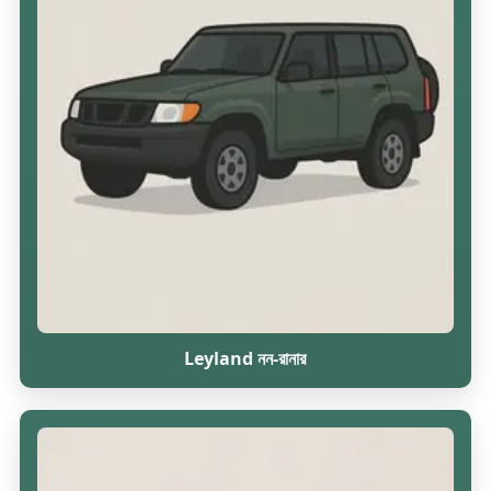
Leyland নন-রানার