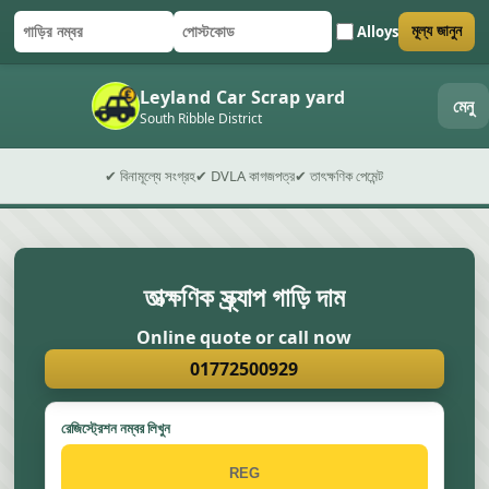
Alloys
মূল্য জানুন
গাড়ির নম্বর
পোস্টকোড
ফর্ম জমা দিন
Leyland Car Scrap yard
মেনু
South Ribble District
✔ বিনামূল্যে সংগ্রহ
✔ DVLA কাগজপত্র
✔ তাৎক্ষণিক পেমেন্ট
তাত্ক্ষণিক স্ক্র্যাপ গাড়ি দাম
Online quote or call now
01772500929
রেজিস্ট্রেশন নম্বর লিখুন