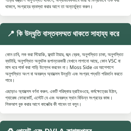
গাড়ির যন্ত্রাংশ অনুপস্থিত থাকলে, অস্বাভাবিকভাবে ভারী বা বিশ্রীভাবে পার্ক করা
থাকলে, সংগ্রহের ব্যবস্থা করার আগে তা অন্তর্ভুক্ত করুন।
📍 কি উদ্ধৃতি বাস্তবসম্মত থাকতে সাহায্য করে
কোন চাবি, লক করা স্টিয়ারিং, ফ্ল্যাট টায়ার, জব্দ ব্রেক, অনুপস্থিত চাকা, অনুপস্থিত
ব্যাটারি, অনুপস্থিত অনুঘটক রূপান্তরকারী যেখানে লাগানো আছে, কোন V5C বা
মাস ধরে পার্ক করা গাড়ি উল্লেখ করবেন না। Moss Side এর আশেপাশে
অনুপস্থিত অংশ বা অবরুদ্ধ অ্যাক্সেস উদ্ধৃতি এবং সংগ্রহ পদ্ধতি পরিবর্তন করতে
পারে।
এছাড়াও অ্যাক্সেস বর্ণনা করুন. একটি পরিষ্কার ড্রাইভওয়ে, কর্মক্ষেত্রের উঠান,
গ্যারেজ ফোরকোর্ট, এস্টেট বে এবং অবরুদ্ধ স্থান বিভিন্ন সংগ্রহের কাজ।
পিকআপ বুক করার আগে কালেক্টর কী পাবেন তা বলুন।