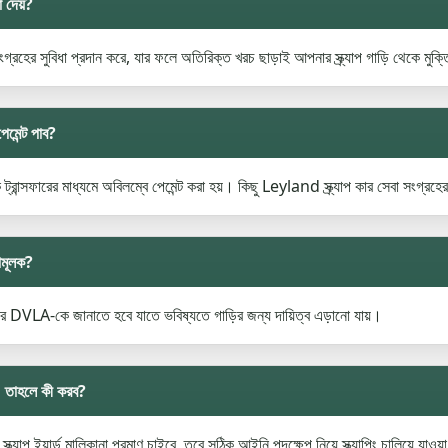
া দেয়?
সংগ্রহের সুবিধা প্রদান করে, যার ফলে অতিরিক্ত খরচ ছাড়াই আপনার স্ক্র্যাপ গাড়ি থেকে মুক
েমেন্ট পাব?
্রান্সফারের মাধ্যমে অবিলম্বে পেমেন্ট করা হয়। কিছু Leyland স্ক্র্যাপ কার সেবা সংগ্র
তামূলক?
ার করে DVLA-কে জানাতে হবে যাতে ভবিষ্যতে গাড়ির জন্য দায়িত্ব এড়ানো যায়।
ই, তাহলে কী করব?
াপ ইয়ার্ড মালিকানা প্রমাণ চাইবে, তবে সঠিক আইনি পদক্ষেপ নিয়ে স্ক্র্যাপিং চালিয়ে যাওয়