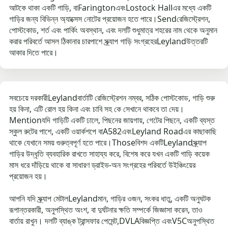
আটকে থাকা একটি গাড়ি, বাFaringtonএবংLostock Hallএর মধ্যে একটি
গাড়ির জন্য বিভিন্ন অ্যাক্সেস নোটের প্রয়োজন হতে পারে।Sendরেজিস্ট্রেশন,
পোস্টকোড, শর্ত এবং পার্কিং অবস্থান, এবং দলটি শুধুমাত্র শহরের নাম থেকে অনুমান
করার পরিবর্তে আসল ঠিকানার চারপাশে স্ক্র্যাপ গাড়ি সংগ্রহেরLeylandউত্তরটি
আকার দিতে পারে।
সবচেয়ে দরকারীLeylandবার্তাটি রেজিস্ট্রেশন নম্বর, সঠিক পোস্টকোড, গাড়ি শুরু
হয় কিনা, এটি রোল হয় কিনা এবং চাবি সহ কে সেখানে থাকবে তা দেয়।
Mentionযদি গাড়িটি একটি ঢালে, পিছনের জায়গায়, গেটের পিছনে, একটি ব্যস্ত
স্কুল রুটের পাশে, একটি ওয়ার্কশপে বাA582এবংLeyland Roadএর কাছাকাছি
থাকে যেখানে সময় গুরুত্বপূর্ণ হতে পারে।Thoseবিশদ একটিLeylandস্ক্র্যাপ
গাড়ির উদ্ধৃতি ব্যবহারিক রাখতে সাহায্য করে, বিশেষ করে যখন একটি গাড়ি কয়েক
মাস ধরে দাঁড়িয়ে থাকে বা সাধারণ ড্রাইভ-অন সংগ্রহের পরিবর্তে উইঞ্চিংয়ের
প্রয়োজন হয়।
আপনি যদি স্ক্র্যাপ মেটালLeylandমান, গাড়ির ওজন, সংকর ধাতু, একটি অনুঘটক
রূপান্তরকারী, অনুপস্থিত অংশ, বা দুর্ঘটনার ক্ষতি সম্পর্কে জিজ্ঞাসা করেন, তাও
বার্তায় রাখুন। দলটি ব্যাঙ্ক ট্রান্সফার পেমেন্ট,DVLAবিজ্ঞপ্তি এবংV5Cঅনুপস্থিত