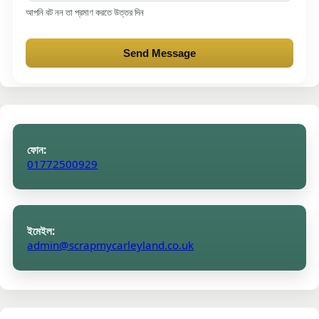
আপনি বট নন তা প্রমাণ করতে উত্তর দিন
Send Message
ফোন:
01772500929
ইমেইল:
admin@scrapmycarleyland.co.uk