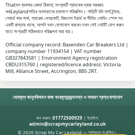
Thatহল ব্যবসার রেকর্ড ঠিকানা; সংগ্রহটি গ্রাহকের দ্বারা সরবরাহ
করাLeylandগাড়ির অবস্থানের চারপাশে পরিকল্পিত। গাড়িটি যদি ফার্ম ট্র্যাক,
শেয়ার্ড কার পার্ক, গ্যারেজ ফোরকোর্ট, বিজনেস ইয়ার্ড বা সীমিত লোডিং স্পেস সহ
একটি রাস্তায় থাকে, আপনি যখন যোগাযোগ করবেন তখন সেই নোটটি যোগ করুন
যাতে সংগ্রহটি সঠিকভাবে পরিকল্পনা করা যায়।
Official company record: Baxenden Car Breakers Ltd |
company number 11934154 | VAT number
GB327843581 | Environment Agency registration
CBDU315760 | registered/licence address: Victoria
Mill, Alliance Street, Accrington, BB5 2RT.
হোম
মূল্য জানুন
কিভাবে কাজ করে
মূল্য
ব্র্যান্ড
তথ্য ও সাধারণ প্রশ্ন
যোগাযোগ
কল করুন:
01772500929
| ইমেইল:
admin@scrapmycarleyland.co.uk
© 2026 Scrap My Car Leyland — সর্বস্বত্ব সংরক্ষিত।