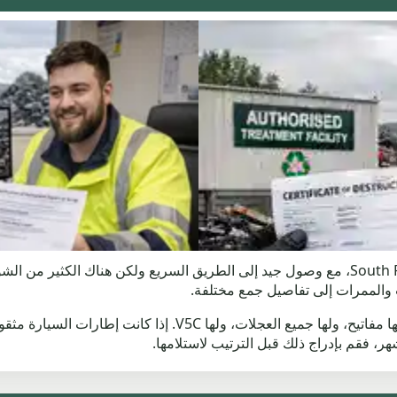
يقع Leyland بين طرق Preston وChorley وSouth Ribble، مع وصول جيد إلى الطريق السريع ولكن
 والممرات إلى تفاصيل جمع مختلفة.
أخبرنا ما إذا كانت السيارة تعمل، وتتدحرج، وتوجه، ولها مفاتيح، ول
ر، فقم بإدراج ذلك قبل الترتيب لاستلامها.