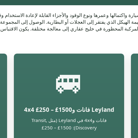
ات الخردة Leyland على وزن السيارة واكتمالها وعمرها ونوع الوقود والأجزاء القابلة لإعادة ال
لمركبة المحظورة في خليج عقاري إلى معالجة مختلفة. يكون الاقتباس 
🚐
Leyland فانات و4x4 £250 – £1500
Fi):
فانات و4x4 في Leyland (مثل Transit,
Discovery): £250 – £1500