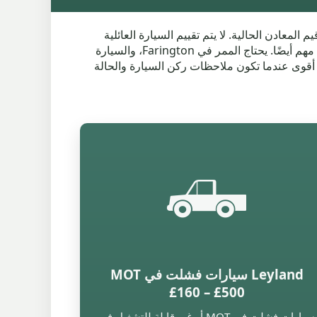
استخدام وقيم المعادن الحالية. لا يتم تقييم السيارة العائلية
الكاملة أو الشاحنة أو SUV حول Farington بنفس قيمة الهيكل الذي يفتقر إلى العجلات أو البطارية. الوصول إلى المجموعة مهم أيضًا. يحتاج الممر في Farington، والسيارة
أقوى عندما تكون ملاحظات ركن السيارة والحالة
🛻
Leyland سيارات فشلت في MOT
£160 – £500
سيارات فشلت في MOT أو غير قابلة للتشغيل في