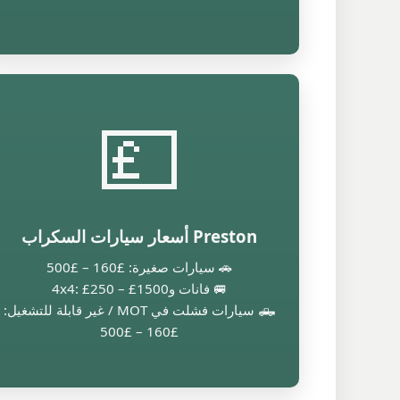
💷
Preston أسعار سيارات السكراب
🚗 سيارات صغيرة: £160 – £500
🚐 فانات و4x4: £250 – £1500
🛻 سيارات فشلت في MOT / غير قابلة للتشغيل:
£160 – £500