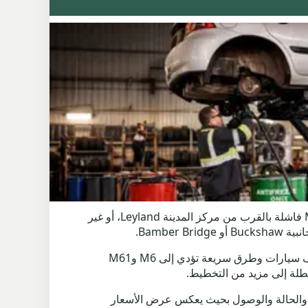
Scrap My Car Leyland مخصص للمركبات التي أصبحت باهظة الثمن أو تالفة أو يصعب الاحتفاظ بها. قد تكون سيارة MOT فاشلة بالقرب من مركز المدينة Leyland، أو غير
تحتاج مجموعة Leyland إلى تفاصيل عملية لأن المنطقة بها شوارع سكنية ومجمعات تجارية وساحات أمامية للجراج ومواقف سيارات وطرق سريعة تؤدي إلى M6 وM61
أضف ملاحظات التسجيل والرمز البريدي والحالة والوصول بحيث يعكس عرض الأسعار