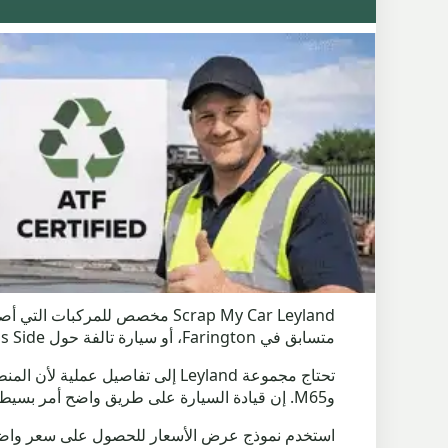
متسابق في Farington، أو سيارة تالفة حول Moss Side، أو مركبة غير مرغوب فيها متوقفة باتجاه Worden، أو الطرق الجانبية Buckshaw أو Bamber Bridge.
وM65. إن قيادة السيارة على طريق واضح أمر بسيط؛ يحتاج الشخص الذي ليس لديه مفتاح أو إطارات مسطحة أو مكابح معطلة إلى مزيد من التخطيط.