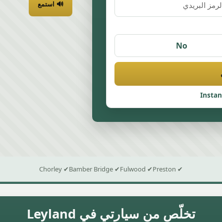
🔊 استمع
No
Insta
✔ Chorley
✔ Bamber Bridge
✔ Fulwood
✔ Preston
تخلّص من سيارتي في Leyland