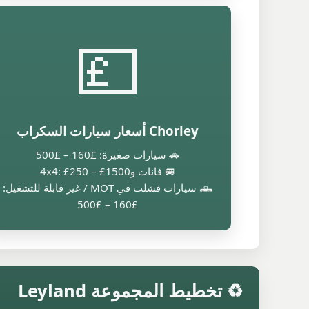
💷
Chorley أسعار سيارات السكراب
🚗 سيارات صغيرة: £160 – £500
🚐 فانات و4x4: £250 – £1500
🛻 سيارات فشلت في MOT / غير قابلة للتشغيل:
£160 – £500
♻️ تخطيط المجموعة Leyland