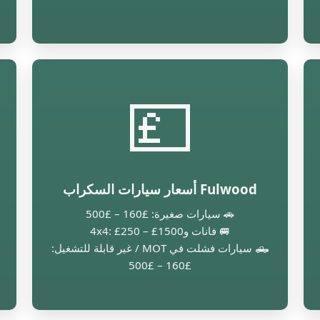
💷
Fulwood أسعار سيارات السكراب
🚗 سيارات صغيرة: £160 – £500
🚐 فانات و4x4: £250 – £1500
🛻 سيارات فشلت في MOT / غير قابلة للتشغيل:
£160 – £500