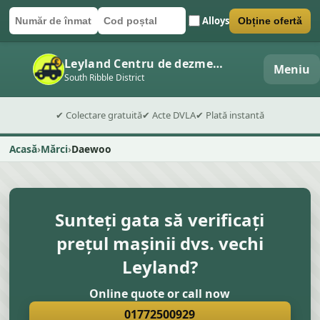
Alloys
Obține ofertă
Număr de înmatriculare
Cod poștal
Trimite formularul
Leyland Centru de dezmembrări auto
Meniu
South Ribble District
✔ Colectare gratuită
✔ Acte DVLA
✔ Plată instantă
Acasă
Mărci
Daewoo
Sunteți gata să verificați
prețul mașinii dvs. vechi
Leyland?
Online quote or call now
01772500929