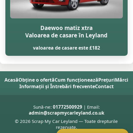
Daewoo matiz xtra
Valoarea de casare în Leyland
valoarea de casare este £182
Acasă
Obține o ofertă
Cum funcționează
Prețuri
Mărci
Informații și Întrebări frecvente
Contact
Sună-ne:
01772500929
| Email:
admin@scrapmycarleyland.co.uk
© 2026 Scrap My Car Leyland — Toate drepturile
rezervate.