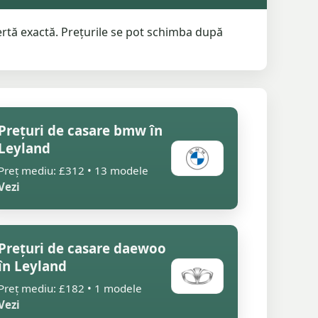
ertă exactă. Prețurile se pot schimba după
Prețuri de casare bmw în
Leyland
Preț mediu: £312 • 13 modele
Vezi
Prețuri de casare daewoo
în Leyland
Preț mediu: £182 • 1 modele
Vezi