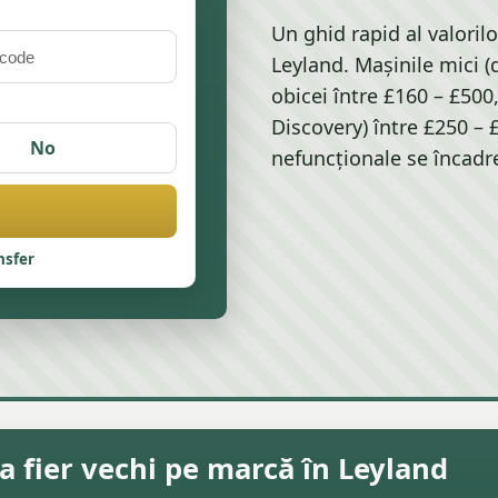
Un ghid rapid al valorilo
Leyland. Mașinile mici (
obicei între £160 – £500
Discovery) între £250 – 
No
nefuncționale se încadre
nsfer
 fier vechi pe marcă în Leyland