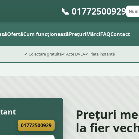
📞 01772500929
Numă
Cod 
Trimite
asă
Ofertă
Cum funcționează
Prețuri
Mărci
FAQ
Contact
✔ Colectare gratuită
✔ Acte DVLA
✔ Plată instantă
Prețuri me
stant
la fier vec
01772500929