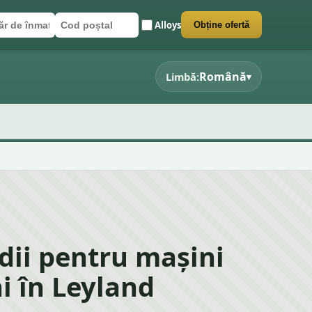
Alloys
Obține ofertă
r de înmatriculare
poștal
 formularul
Română
Limbă:
▾
dii pentru mașini
hi în Leyland