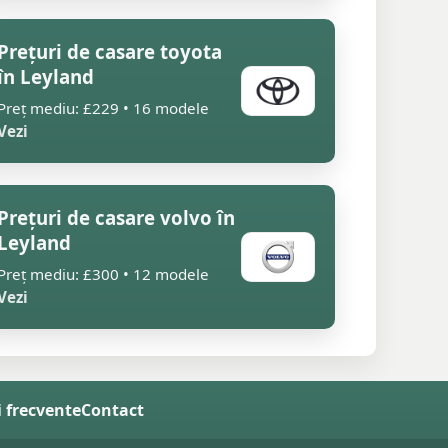
Prețuri de casare toyota
în Leyland
Preț mediu: £229 • 16 modele
Vezi
Prețuri de casare volvo în
Leyland
Preț mediu: £300 • 12 modele
Vezi
i frecvente
Contact