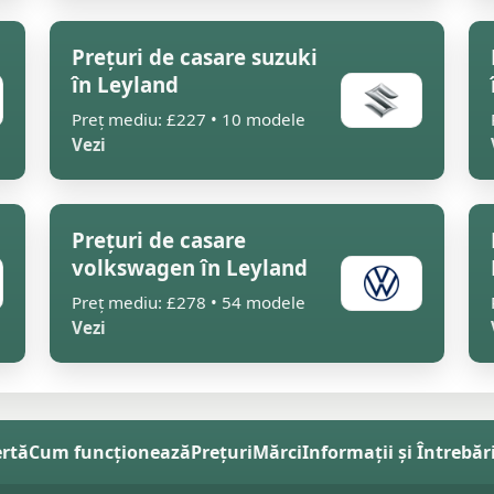
Prețuri de casare suzuki
în Leyland
Preț mediu: £227 • 10 modele
Vezi
Prețuri de casare
volkswagen în Leyland
Preț mediu: £278 • 54 modele
Vezi
ertă
Cum funcționează
Prețuri
Mărci
Informații și Întrebăr