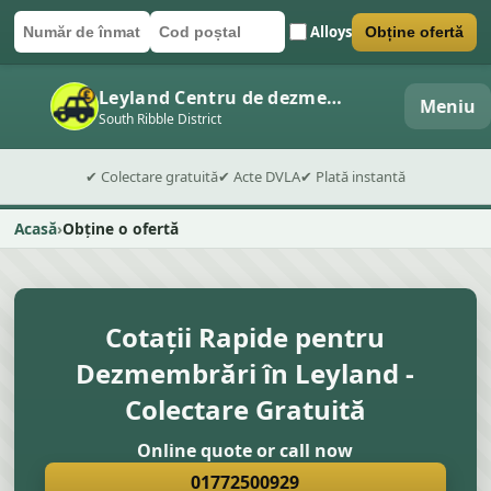
Alloys
Obține ofertă
Număr de înmatriculare
Cod poștal
Trimite formularul
Leyland Centru de dezmembrări auto
Meniu
South Ribble District
✔ Colectare gratuită
✔ Acte DVLA
✔ Plată instantă
Acasă
Obține o ofertă
Cotații Rapide pentru
Dezmembrări în Leyland -
Colectare Gratuită
Online quote or call now
01772500929