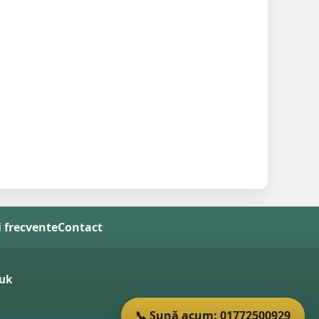
i frecvente
Contact
uk
📞 Sună acum: 01772500929