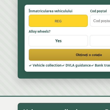
Înmatricularea vehiculului
Cod poștal
Alloy wheels?
Yes
Obțineți o cotație
Vehicle collection
DVLA guidance
Bank tra