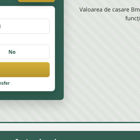
Valoarea de casare Bmw
funcț
No
nsfer