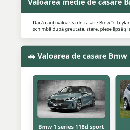
Valoarea medie de casare 
Dacă cauți valoarea de casare Bmw în Leyland
schimbă după greutate, stare, piese lipsă și a
🚗 Valoarea de casare Bmw 
Bmw 1 series 118d sport