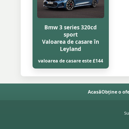
Bmw 3 series 320cd
sport
Valoarea de casare în
Leyland
valoarea de casare este £144
Acasă
Obține o of
Su