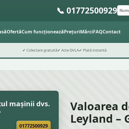
📞 01772500929
Numă
Cod 
Trimite
asă
Ofertă
Cum funcționează
Prețuri
Mărci
FAQ
Contact
✔ Colectare gratuită
✔ Acte DVLA
✔ Plată instantă
Valoarea d
țul mașinii dvs.
?
Leyland – 
01772500929