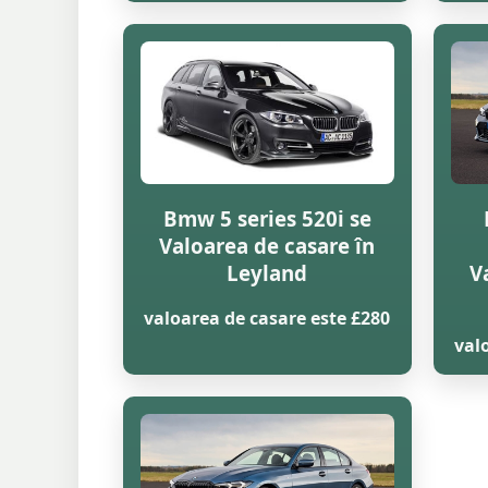
Bmw 5 series 520i se
Valoarea de casare în
Leyland
V
valoarea de casare este £280
val