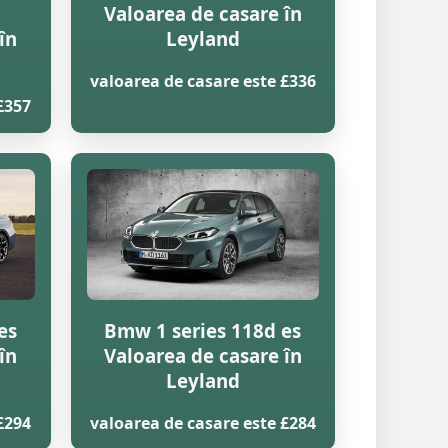
Valoarea de casare în
în
Leyland
valoarea de casare este £336
£357
es
Bmw 1 series 118d es
în
Valoarea de casare în
Leyland
£294
valoarea de casare este £284