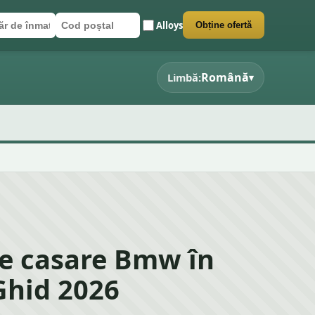
Alloys
Obține ofertă
r de înmatriculare
poștal
 formularul
Română
Limbă:
▾
e casare Bmw în
Ghid 2026