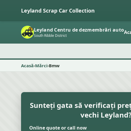
Leyland Scrap Car Collection
Leyland Centru de dezmembrări auto
Ac
South Ribble District
Acasă
Mărci
Bmw
Sunteți gata să verificați pre
vechi Leyland
Online quote or call now