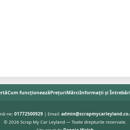
ertă
Cum funcționează
Prețuri
Mărci
Informații și Întrebăr
nă-ne:
01772500929
| Email:
admin@scrapmycarleyland.co.
© 2026 Scrap My Car Leyland — Toate drepturile rezervate.