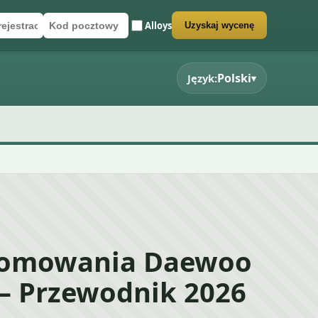
Alloys
Uzyskaj wycenę
rejestracyjny
cztowy
rmularz wyceny
Polski
Język:
▾
łomowania Daewoo
 – Przewodnik 2026