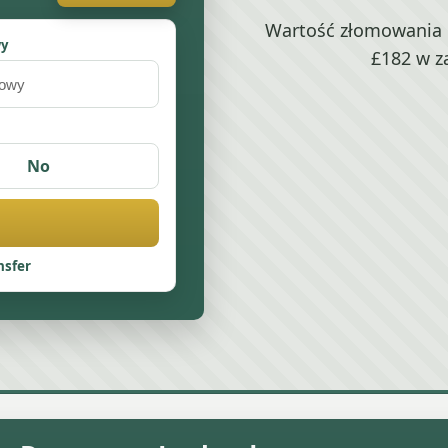
Wartość złomowania 
wy
£182 w z
No
nsfer