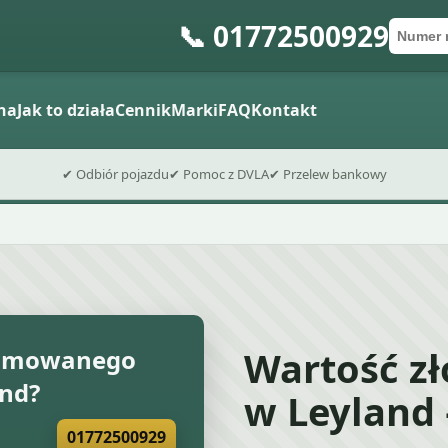
📞 01772500929
Numer 
Kod po
Wyślij fo
na
Jak to działa
Cennik
Marki
FAQ
Kontakt
✔ Odbiór pojazdu
✔ Pomoc z DVLA
✔ Przelew bankowy
Wartość z
złomowanego
nd?
w Leyland
01772500929