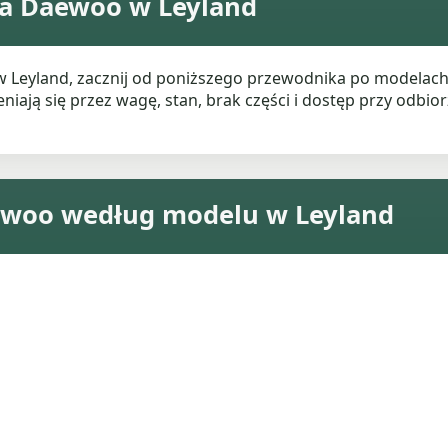
ia Daewoo w Leyland
w Leyland, zacznij od poniższego przewodnika po modelac
ają się przez wagę, stan, brak części i dostęp przy odbiorz
ewoo według modelu w Leyland