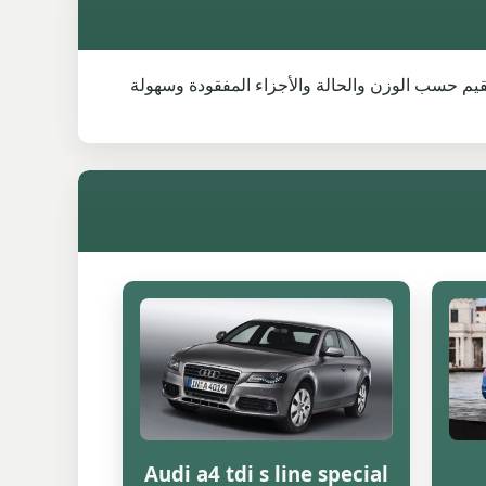
يارة نفسها. تتغير القيم حسب الوزن والحالة والأجزاء المفقودة وسهولة
Audi a4 tdi s line special