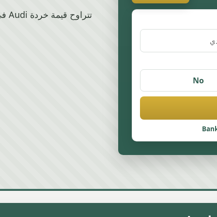
No
Bank