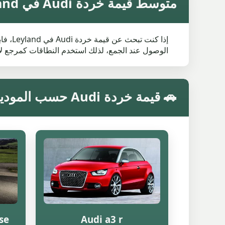
متوسط قيمة خردة Audi في Leyland
إذا ك
الوصول عند الجمع، لذلك استخدم النطاقات كمرجع لا
🚗 قيمة خردة Audi حسب الموديل في Leyland
 se
Audi a3 r