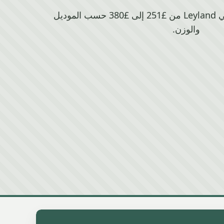
تتراوح قيمة خردة Audi في Leyland من £251 إلى £380 حسب الموديل
والوزن.