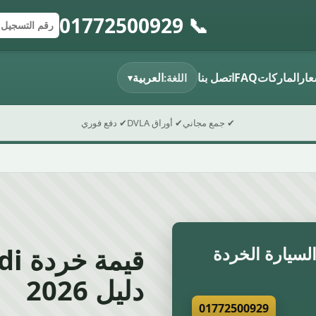
📞 01772500929
إرسال النموذج
رقم التسجي
الرمز البريد
عار
الماركات
FAQ
اتصل بنا
العربية
اللغة:
▾
✔ جمع مجاني
✔ أوراق DVLA
✔ دفع فوري
سيارة الخردة
دليل 2026
01772500929