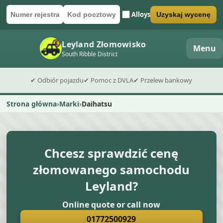
Alloys
Uzyskaj wycenę
Numer rejestracyjny
Kod pocztowy
Wyślij formularz wyceny
Leyland Złomowisko
Menu
South Ribble District
✔ Odbiór pojazdu
✔ Pomoc z DVLA
✔ Przelew bankowy
Strona główna
Marki
Daihatsu
Chcesz sprawdzić cenę
złomowanego samochodu
Leyland?
Online quote or call now
01772500929