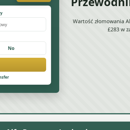
Przewodni
wy
Wartość złomowania Al
£283 w z
No
nsfer