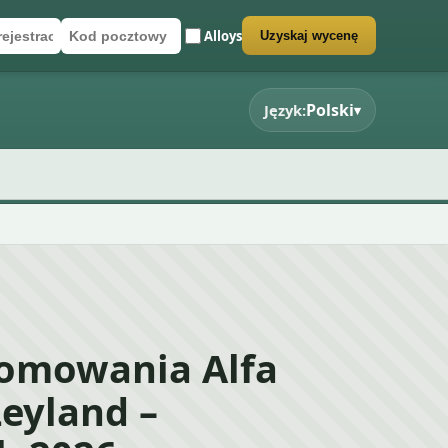
Alloys
Uzyskaj wycenę
rejestracyjny
cztowy
rmularz wyceny
Polski
Język:
▾
łomowania Alfa
eyland –