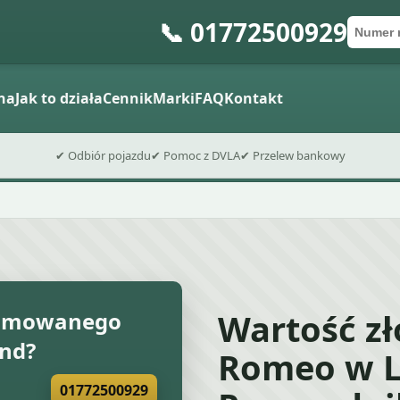
📞 01772500929
Numer 
Kod po
Wyślij fo
na
Jak to działa
Cennik
Marki
FAQ
Kontakt
✔ Odbiór pojazdu
✔ Pomoc z DVLA
✔ Przelew bankowy
Wartość z
złomowanego
nd?
Romeo w L
01772500929