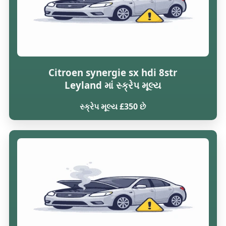
Citroen synergie sx hdi 8str
Leyland માં સ્ક્રેપ મૂલ્ય
સ્ક્રેપ મૂલ્ય £350 છે