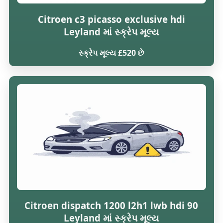
Citroen c3 picasso exclusive hdi
Leyland માં સ્ક્રેપ મૂલ્ય
સ્ક્રેપ મૂલ્ય £520 છે
Citroen dispatch 1200 l2h1 lwb hdi 90
Leyland માં સ્ક્રેપ મૂલ્ય