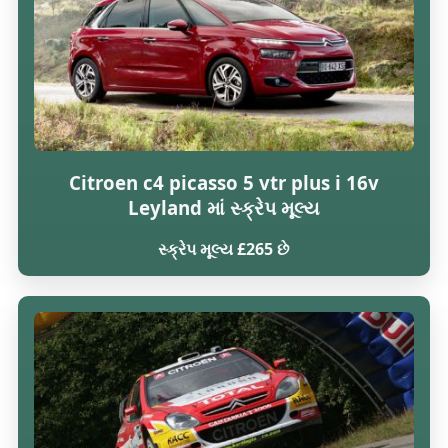
Citroen c4 picasso 5 vtr plus i 16v
Leyland માં સ્ક્રેપ મૂલ્ય
સ્ક્રેપ મૂલ્ય £265 છે