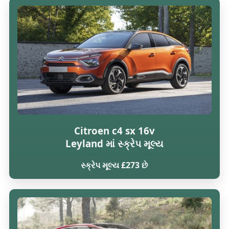
Citroen c4 sx 16v
Leyland માં સ્ક્રેપ મૂલ્ય
સ્ક્રેપ મૂલ્ય £273 છે