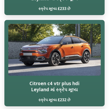
સ્ક્રેપ મૂલ્ય £233 છે
Citroen c4 vtr plus hdi
Leyland માં સ્ક્રેપ મૂલ્ય
સ્ક્રેપ મૂલ્ય £232 છે