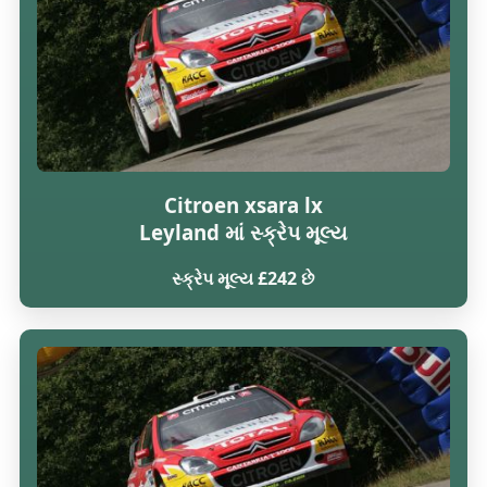
Citroen xsara lx
Leyland માં સ્ક્રેપ મૂલ્ય
સ્ક્રેપ મૂલ્ય £242 છે