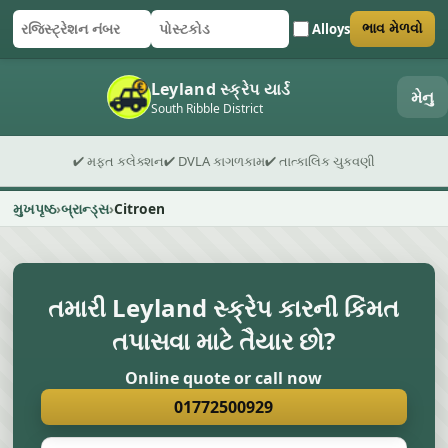
Alloys
ભાવ મેળવો
રજિસ્ટ્રેશન નંબર
પોસ્ટકોડ
ફોર્મ સબમિટ કરો
Leyland સ્ક્રેપ યાર્ડ
મેનુ
South Ribble District
✔ મફત કલેક્શન
✔ DVLA કાગળકામ
✔ તાત્કાલિક ચુકવણી
મુખપૃષ્ઠ
બ્રાન્ડ્સ
Citroen
તમારી Leyland સ્ક્રેપ કારની કિંમત
તપાસવા માટે તૈયાર છો?
Online quote or call now
01772500929