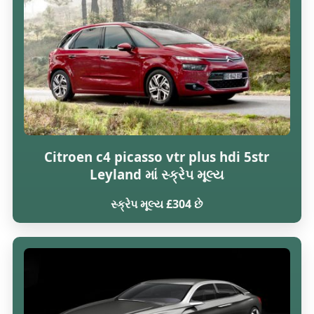
Citroen c4 picasso vtr plus hdi 5str
Leyland માં સ્ક્રેપ મૂલ્ય
સ્ક્રેપ મૂલ્ય £304 છે