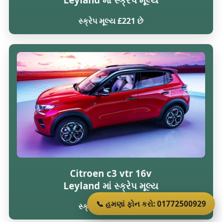
સ્ક્રેપ મૂલ્ય £221 છે
Citroen c3 vtr 16v
Leyland માં સ્ક્રેપ મૂલ્ય
📞 હમણાં ફોન કરો: 01772500929
સ્ક્રેપ મૂલ્ય £216 છે