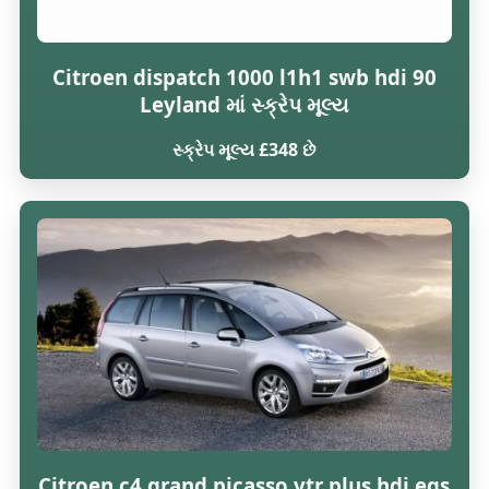
Citroen dispatch 1000 l1h1 swb hdi 90
Leyland માં સ્ક્રેપ મૂલ્ય
સ્ક્રેપ મૂલ્ય £348 છે
Citroen c4 grand picasso vtr plus hdi egs