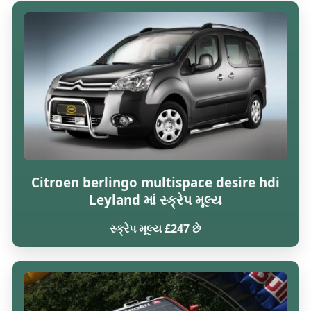
Citroen berlingo multispace desire hdi
Leyland માં સ્ક્રેપ મૂલ્ય
સ્ક્રેપ મૂલ્ય £247 છે