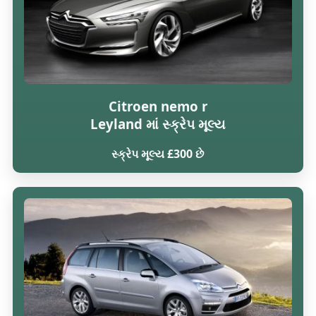
Citroen nemo r
Leyland માં સ્ક્રેપ મૂલ્ય
સ્ક્રેપ મૂલ્ય £300 છે