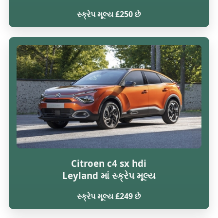
સ્ક્રેપ મૂલ્ય £250 છે
Citroen c4 sx hdi
Leyland માં સ્ક્રેપ મૂલ્ય
સ્ક્રેપ મૂલ્ય £249 છે