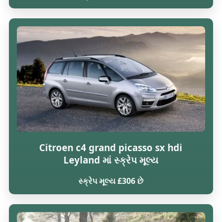
Citroen c4 grand picasso sx hdi
Leyland માં સ્ક્રેપ મૂલ્ય
સ્ક્રેપ મૂલ્ય £306 છે