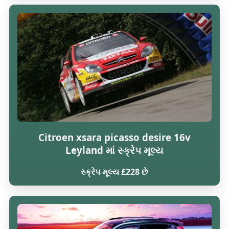
Citroen xsara picasso desire 16v
Leyland માં સ્ક્રેપ મૂલ્ય
સ્ક્રેપ મૂલ્ય £228 છે