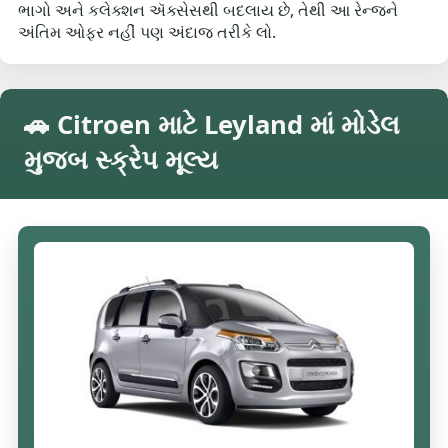
ભાગો અને કલેક્શન ઍક્સેસથી બદલાય છે, તેથી આ રેન્જને
અંતિમ ઓફર નહીં પણ અંદાજ તરીકે લો.
🚗 Citroen માટે Leyland માં મોડેલ
મુજબ સ્ક્રેપ મૂલ્ય