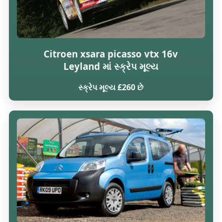
Citroen xsara picasso vtx 16v
Leyland માં સ્ક્રેપ મૂલ્ય
સ્ક્રેપ મૂલ્ય £260 છે