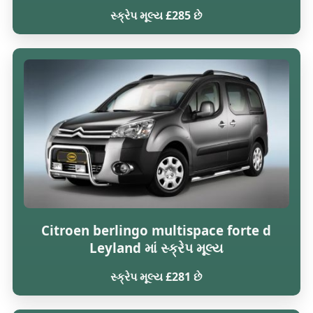
સ્ક્રેપ મૂલ્ય £285 છે
Citroen berlingo multispace forte d
Leyland માં સ્ક્રેપ મૂલ્ય
સ્ક્રેપ મૂલ્ય £281 છે