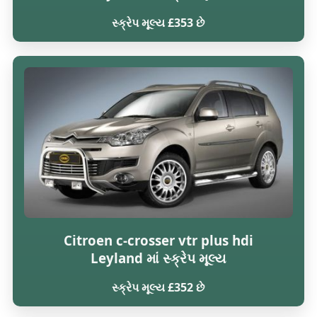
સ્ક્રેપ મૂલ્ય £353 છે
Citroen c-crosser vtr plus hdi
Leyland માં સ્ક્રેપ મૂલ્ય
સ્ક્રેપ મૂલ્ય £352 છે