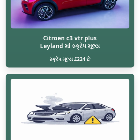
Citroen c3 vtr plus
Leyland માં સ્ક્રેપ મૂલ્ય
સ્ક્રેપ મૂલ્ય £224 છે