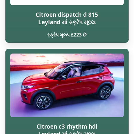
Citroen dispatch d 815
Leyland માં સ્ક્રેપ મૂલ્ય
સ્ક્રેપ મૂલ્ય £223 છે
Citroen c3 rhythm hdi
Leyland માં સ્ક્રેપ મૂલ્ય