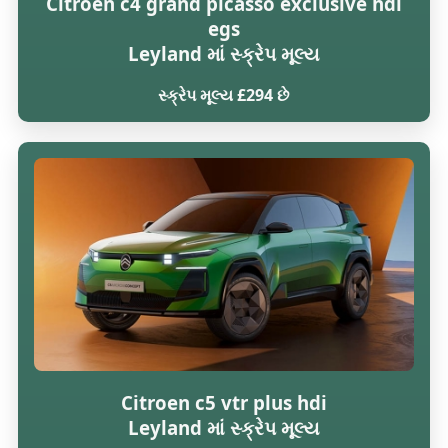
Citroen c4 grand picasso exclusive hdi
egs
Leyland માં સ્ક્રેપ મૂલ્ય
સ્ક્રેપ મૂલ્ય £294 છે
Citroen c5 vtr plus hdi
Leyland માં સ્ક્રેપ મૂલ્ય