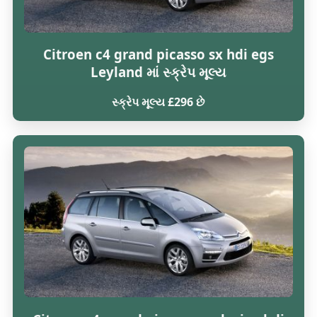
Citroen c4 grand picasso sx hdi egs
Leyland માં સ્ક્રેપ મૂલ્ય
સ્ક્રેપ મૂલ્ય £296 છે