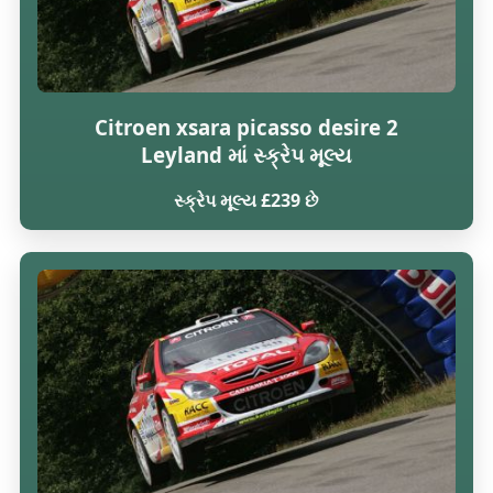
Citroen xsara picasso desire 2
Leyland માં સ્ક્રેપ મૂલ્ય
સ્ક્રેપ મૂલ્ય £239 છે