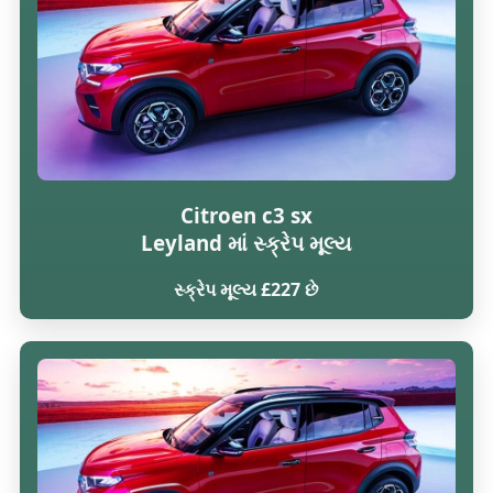
Citroen c3 sx
Leyland માં સ્ક્રેપ મૂલ્ય
સ્ક્રેપ મૂલ્ય £227 છે