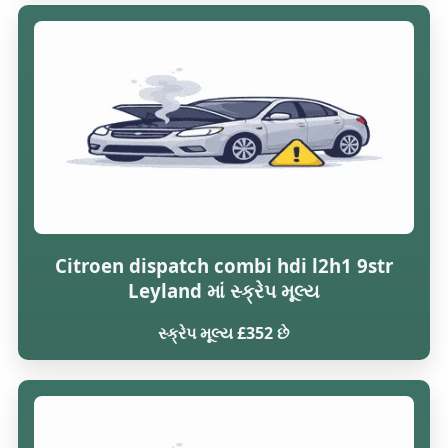
Citroen dispatch combi hdi l2h1 9str
Leyland માં સ્ક્રેપ મૂલ્ય
સ્ક્રેપ મૂલ્ય £352 છે