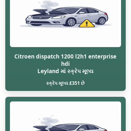
Citroen dispatch 1200 l2h1 enterprise
hdi
Leyland માં સ્ક્રેપ મૂલ્ય
સ્ક્રેપ મૂલ્ય £351 છે